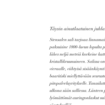
Täysin ainutlaatuinen juhla
Stensalen sali tarjoaa linnama
paksuisine 1800-luvun lopulta p
lähes neljä metriä korkeine kat
kristallikruunuineen. Salissa on
vieraalle, viihtyisä sisäänkäynt
baaritiski miellyttävään seuruste
pitopalveluyritykselle. Tanssilatt
ulkona sään salliessa. Länteen 
lyömättömät auringonlaskut su