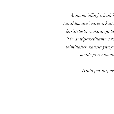
Anna meidän järjestää
tapahtumaasi varten, katt
koristelusta ruokaan ja t
Timanttipaketillamme vo
toimittajien kanssa yhte
meille ja rentoutu
Hinta per tarjou