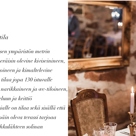
tila
isen ympäristön metrin
eräisin olevine kiviseinineen,
toineen ja kimaltelevine
 tilaa jopa 130 istuvalle
i narikkaineen ja wc-tiloineen,
luun ja keittiö
ialle on tilaa sekä sisällä että
päin oleva terassi tarjoaa
ihkulähteen solinan