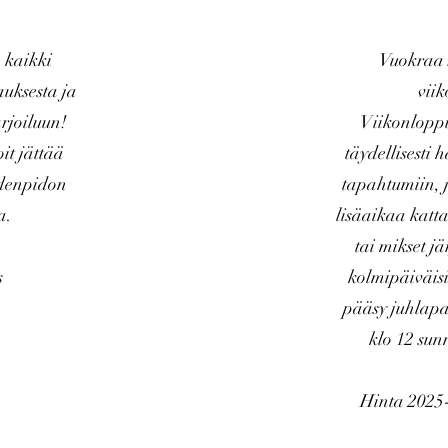
 kaikki
Vuokraa 
auksesta ja
viik
arjoiluun!
Viikonlopp
it jättää
täydellisesti 
ydenpidon
tapahtumiin, 
a.
lisäaikaa katta
tai mikset jä
s
kolmipäiväisi
pääsy juhlapa
klo 12 sun
Hinta 2025-2