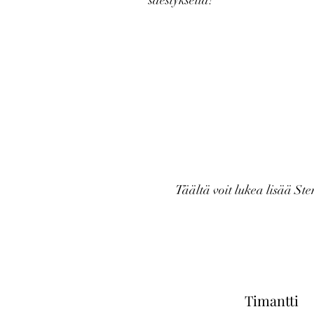
säestyksellä!
Täältä voit lukea lisää Ste
Timantti