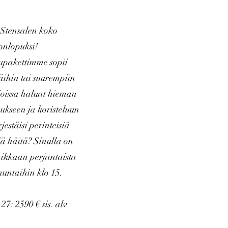
Stensalen koko
onlopuksi!
upakettimme sopii
häihin tai suurempiin
joissa haluat hieman
ukseen ja koristeluun
rjestäisi perinteisiä
ä häitä? Sinulla on
ikkaan perjantaista
nuntaihin klo 15.
7: 2590 € sis. alv