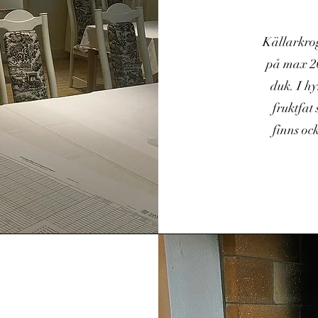
Källarkro
på max 20
duk. I hy
fruktfat
finns ock