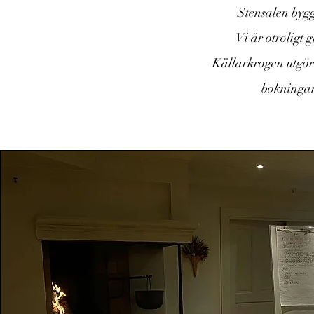
Stensalen bygg
Vi är otroligt
Källarkrogen utgör 
bokningar