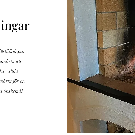
ningar
llställningar
utmärkt att
ar alltid
tmärkt för en
era önskemål.