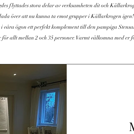
des flyttades stora delar av verksamheten dit och Källarkrog
 glada över att nu kunna ta emot grupper i Källarkrogen igen
i våra ögon ett perfekt komplement till den pampiga Stensal
 för allt mellan 2 och 35 personer. Varmt välkomna med er 