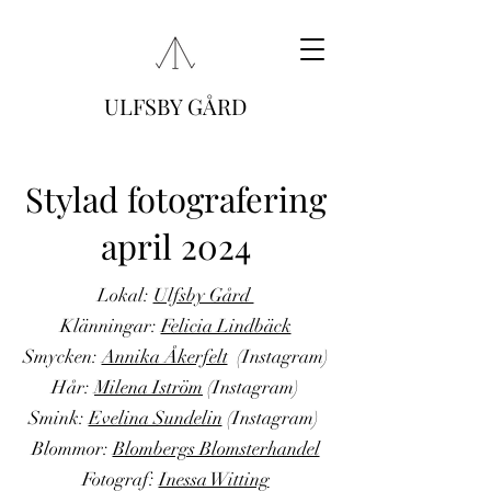
ULFSBY GÅRD
Stylad fotografering
april 2024
Lokal:
Ulfsby Gård
Klänningar:
Felicia Lindbäck
Smycken:
Annika Åkerfelt
(Instagram)
Hår:
Milena Iström
(Instagram)
Smink:
Evelina Sundelin
(Instagram)
Blommor:
Blombergs Blomsterhandel
Fotograf:
Inessa Witting